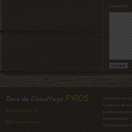
Demande* :
Grossiste en bo
Livraison de bo
04 90 03 38 72
professionnels 
l’international.
Contactez Nous
Professionnel d