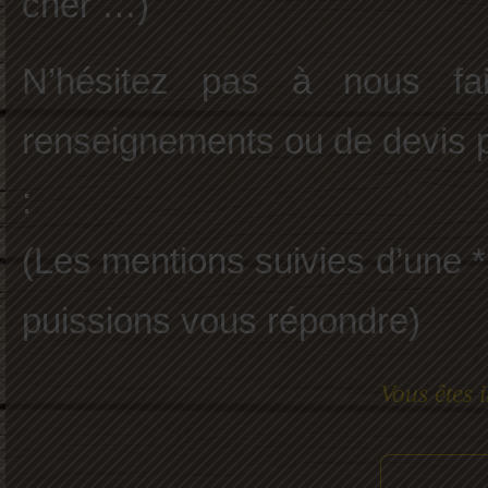
cher …)
N’hésitez pas à nous f
renseignements ou de devis pa
:
(Les mentions suivies d’une 
puissions vous répondre)
Vous êtes i