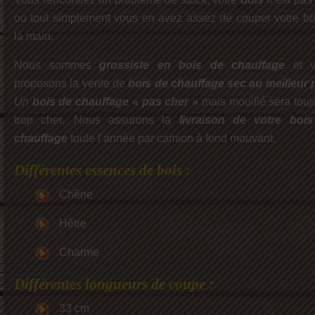
ou tout simplement vous en avez assez de couper votre bo
la main.
Nous sommes
grossiste en bois de chauffage
et v
proposons la vente de
bois de chauffage sec au meilleur p
Un
bois de chauffage « pas cher »
mais mouillé sera touj
trop cher
.
Nous assurons la
livraison de votre boi
chauffage
toute l’année par camion à fond mouvant.
Différentes essences de bois :
Chêne
Hêtre
Charme
Différentes longueurs de coupe :
33 cm