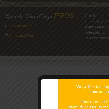
Grossiste en bo
Livraison de bo
04 90 03 38 72
professionnels 
l’international.
Contactez Nous
Professionnel d
Vu l'afflux très im
nous ne po
Pour ceux qui n'
merci de laisser un m