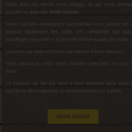
Notre bois est stocké sous hangar, ce qui nous perme
garantir un
bois sec toute l’année
.
Notre machine entièrement automatisée nous permet de 
garantir également des coûts très compétitifs (un boi
chauffage « pas cher ») et une très bonne qualité de coupe.
Livraison sur toute la France par camion à fond mouvant.
Vous pouvez au choix venir chercher votre bois ou vous f
livrer.
La livraison se fait par semi à fond mouvant (bois vrac) 
faciliter le déchargement, ou éventuellement sur palette.
Devis Gratuit