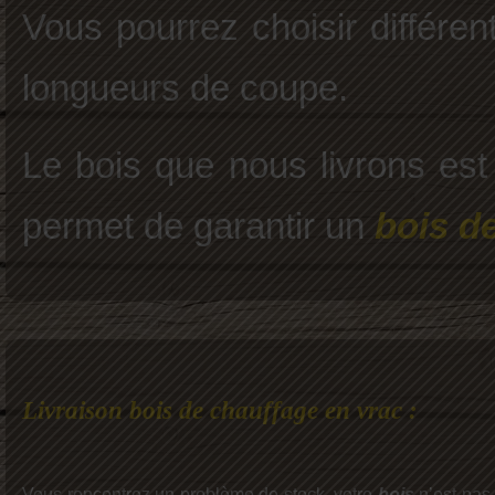
Vous pourrez choisir différen
longueurs de coupe.
Le bois que nous livrons es
permet de garantir un
bois de
Livraison bois de chauffage en vrac :
Vous rencontrez un problème de stock, votre
bois
n’est pas