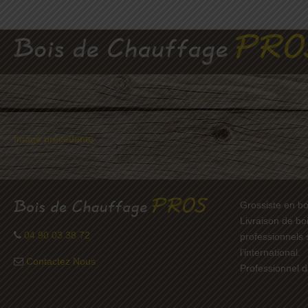
Image précédente
Grossiste en bo
Livraison de bo
04 90 03 38 72
professionnels 
l’international.
Contactez Nous
Professionnel d