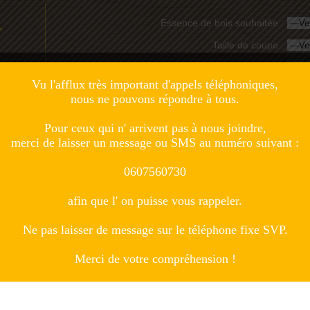
Essence de bois souhaitée :
Taille de coupe :
Quantité désirée :
Vu l'afflux très important d'appels téléphoniques,
3
m
,
3
(minimum 70 m
)
nous ne pouvons répondre à tous.
Département de livraison :
Pour ceux qui n' arrivent pas à nous joindre,
merci de laisser un message ou SMS au numéro suivant :
0607560730
afin que l' on puisse vous rappeler.
Société* :
Ne pas laisser de message sur le téléphone fixe SVP.
Nom* :
Merci de votre compréhension !
Adresse de livraison* :
Code Postal* :
Ville* :