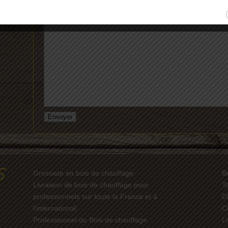
Demande* :
Grossiste en bois de chauffage.
B
Livraison de bois de chauffage pour
T
professionnels sur toute la France et à
D
l’international.
C
Professionnel du Bois de chauffage.
L