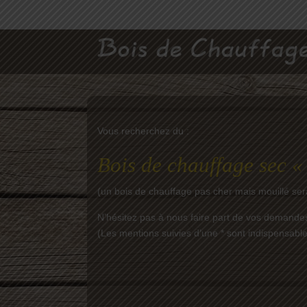
Vous recherchez du :
Bois de chauffage sec «
(un bois de chauffage pas cher mais mouillé ser
N’hésitez pas à nous faire part de vos demandes
(Les mentions suivies d’une * sont indispensab