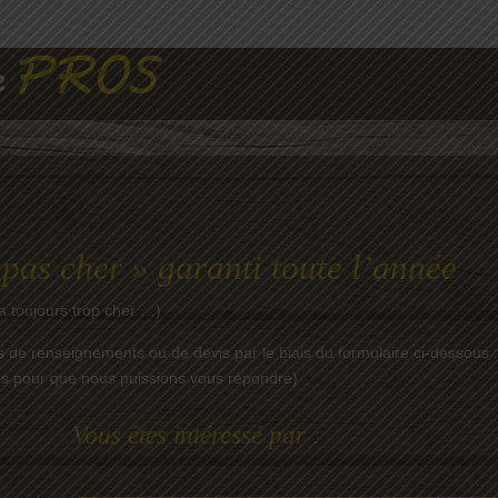
 pas cher » garanti toute l’année
a toujours trop cher …)
 de renseignements ou de devis par le biais du formulaire ci-dessous :
les pour que nous puissions vous répondre)
Vous êtes intéressé par :