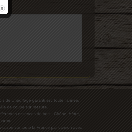
ois de Chauffage garanti sec toute l'année.
aille de coupe sur mesure.
ifférentes essences de bois : Chêne, Hêtre,
harme.
ivraison sur toute la France par camion avec