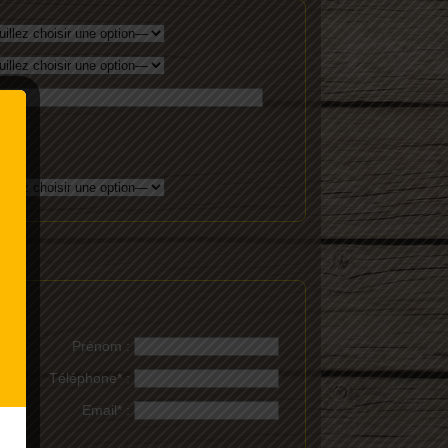
Prénom :
Téléphone* :
Email* :