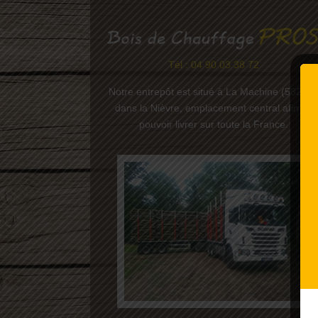
Tél : 04 90 03 38 72
Notre entrepôt est situé à La Machine (58260)
dans la Nièvre, emplacement central afin de
pouvoir livrer sur toute la France.