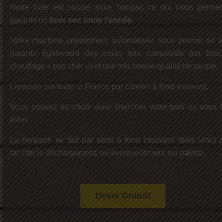
Notre bois est stocké sous hangar, ce qui nous perme
garantir un
bois sec toute l’année
.
Notre machine entièrement automatisée nous permet de 
garantir également des coûts très compétitifs (un boi
chauffage « pas cher ») et une très bonne qualité de coupe.
Livraison sur toute la France par camion à fond mouvant.
Vous pouvez au choix venir chercher votre bois ou vous f
livrer.
La livraison se fait par semi à fond mouvant (bois vrac) 
faciliter le déchargement, ou éventuellement sur palette.
Devis Gratuit