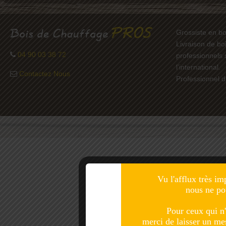
Grossiste en bo
Livraison de bo
04 90 03 38 72
professionnels 
l’international.
Contactez Nous
Professionnel d
Vu l'afflux très im
nous ne po
Pour ceux qui n'
merci de laisser un m