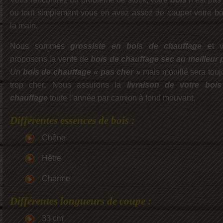
ou tout simplement vous en avez assez de couper votre bo
la main.
Nous sommes
grossiste en bois de chauffage
et v
proposons la vente de
bois de chauffage sec au meilleur p
Un
bois de chauffage « pas cher »
mais mouillé sera touj
trop cher
.
Nous assurons la
livraison de votre boi
chauffage
toute l’année par camion à fond mouvant.
Différentes essences de bois :
Chêne
Hêtre
Charme
Différentes longueurs de coupe :
33 cm