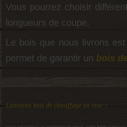
Vous pourrez choisir différen
longueurs de coupe.
Le bois que nous livrons es
permet de garantir un
bois de
Livraison bois de chauffage en vrac :
Vous rencontrez un problème de stock, votre
bois
n’est pas